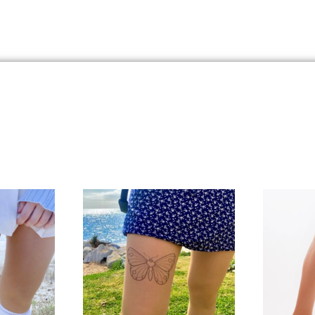
funcionalidades
desaparecerán
de la web.
Marketing
Al compartir tus
intereses y
comportamiento
mientras visitas
nuestro sitio,
aumentas la
posibilidad de
ver contenido y
ofertas
personalizados.