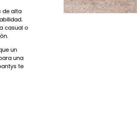
Estadísticas
Para que
 de alta
podamos
bilidad.
mejorar la
a casual o
funcionalidad
y estructura
ón.
de la web, en
base a cómo
que un
se usa la
 para una
web.
pantys te
Experiencia
Para que
nuestra web
funcione lo
mejor posible
durante tu
visita. Si
rechaza estas
cookies,
algunas