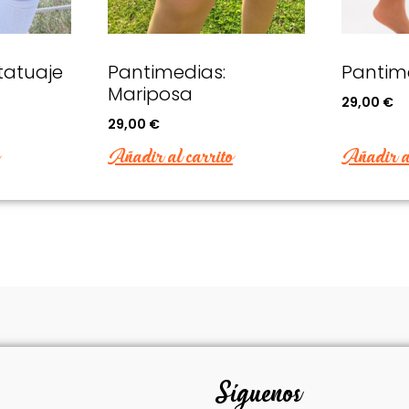
tatuaje
Pantimedias:
Pantime
Mariposa
29,00
€
29,00
€
Añadir al carrito
Añadir al
Síguenos