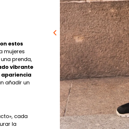
con estos
a mujeres
 una prenda,
Necesarias
Estas
do vibrante
cookies no
a apariencia
son
n añadir un
opcionales.
Son
necesarias
para que
funcione la
web.
acto», cada
rar la