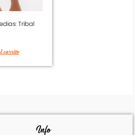
dias: Tribal
 carrito
Info