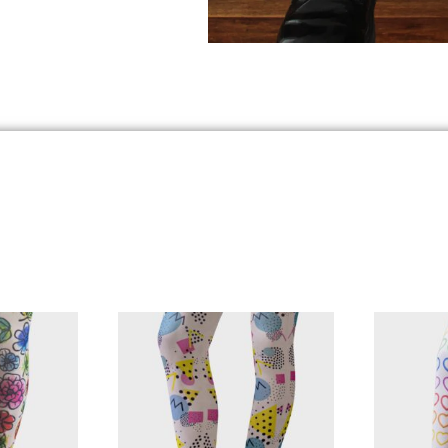
Estadísticas
Para que
podamos
mejorar la
funcionalidad
y estructura
de la web, en
base a cómo
se usa la
web.
Experiencia
Para que
nuestra web
funcione lo
mejor posible
durante tu
visita. Si
rechaza estas
cookies,
algunas