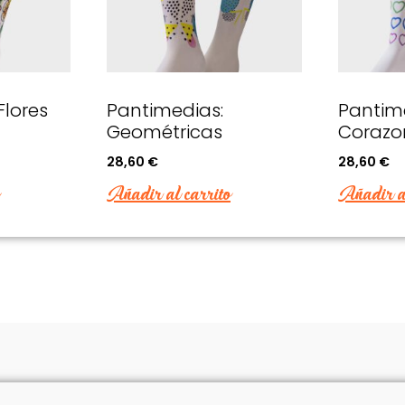
funcionalidades
desaparecerán
de la web.
Marketing
Flores
Pantimedias:
Pantim
Al compartir tus
Geométricas
Corazo
intereses y
comportamiento
28,60
€
28,60
€
mientras visitas
Añadir al carrito
Añadir al
nuestro sitio,
aumentas la
posibilidad de
ver contenido y
ofertas
personalizados.