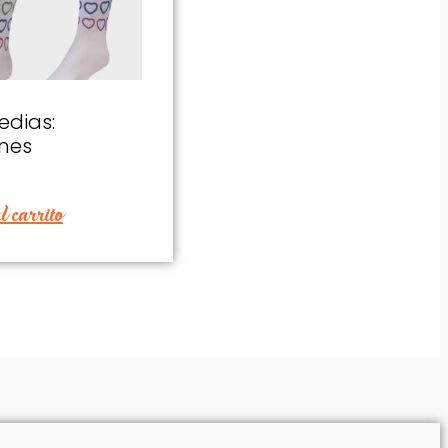
edias:
nes
 carrito