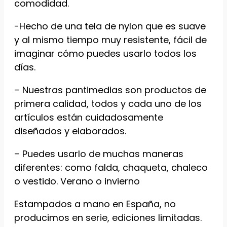
comodidad.
funcionalidades
desaparecerán
-Hecho de una tela de nylon que es suave
de la web.
y al mismo tiempo muy resistente, fácil de
imaginar cómo puedes usarlo todos los
Marketing
días.
Al compartir tus
intereses y
– Nuestras pantimedias son productos de
comportamiento
mientras visitas
primera calidad, todos y cada uno de los
nuestro sitio,
artículos están cuidadosamente
aumentas la
diseñados y elaborados.
posibilidad de
ver contenido y
ofertas
– Puedes usarlo de muchas maneras
personalizados.
diferentes: como falda, chaqueta, chaleco
o vestido. Verano o invierno
Estampados a mano en España, no
producimos en serie, ediciones limitadas.