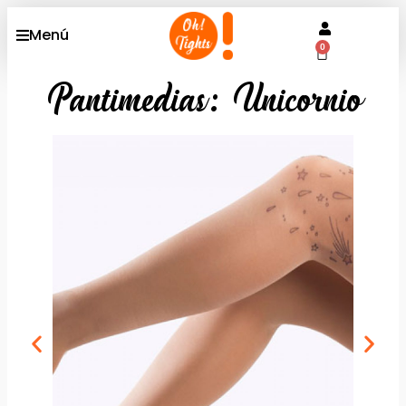
Menú
0
Pantimedias: Unicornio