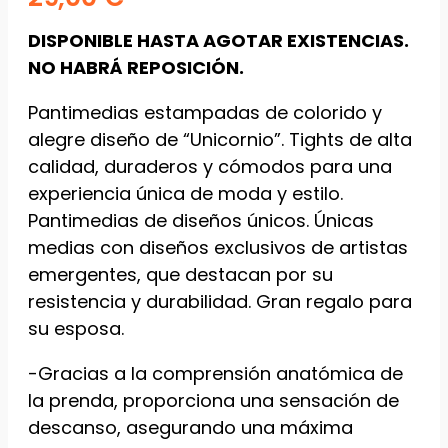
Estadísticas
Para que
DISPONIBLE HASTA AGOTAR EXISTENCIAS.
podamos
NO HABRÁ REPOSICIÓN.
mejorar la
funcionalidad
y estructura
Pantimedias estampadas de colorido y
de la web, en
alegre diseño de “Unicornio”. Tights de alta
base a cómo
calidad, duraderos y cómodos para una
se usa la
web.
experiencia única de moda y estilo.
Pantimedias de diseños únicos. Únicas
medias con diseños exclusivos de artistas
Experiencia
emergentes, que destacan por su
Para que
nuestra web
resistencia y durabilidad. Gran regalo para
funcione lo
su esposa.
mejor posible
durante tu
-Gracias a la comprensión anatómica de
visita. Si
rechaza estas
la prenda, proporciona una sensación de
cookies,
descanso, asegurando una máxima
algunas