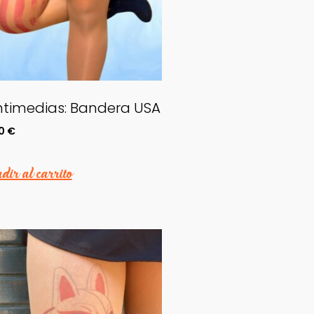
timedias: Bandera USA
60
€
ir al carrito