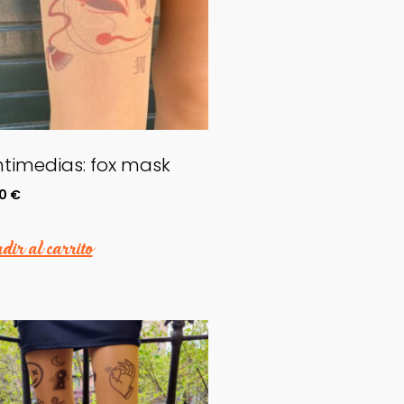
timedias: fox mask
00
€
ir al carrito