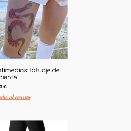
timedias: tatuaje de
piente
00
€
ir al carrito