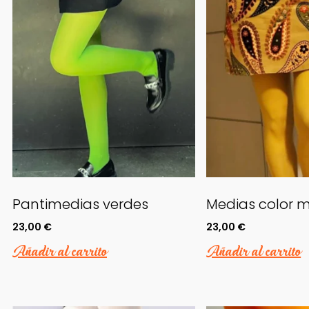
Pantimedias verdes
Medias color 
23,00
€
23,00
€
Añadir al carrito
Añadir al carrito