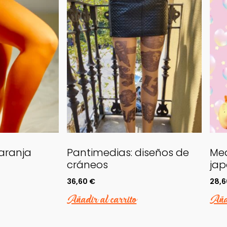
aranja
Pantimedias: diseños de
Med
cráneos
jap
36,60
€
28,
Añadir al carrito
Añad