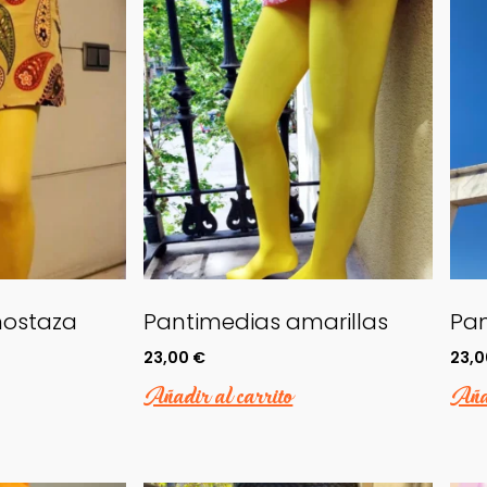
mostaza
Pantimedias amarillas
Pan
23,00
€
23,
Añadir al carrito
Añad