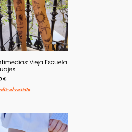
timedias: Vieja Escuela
uajes
60
€
ir al carrito