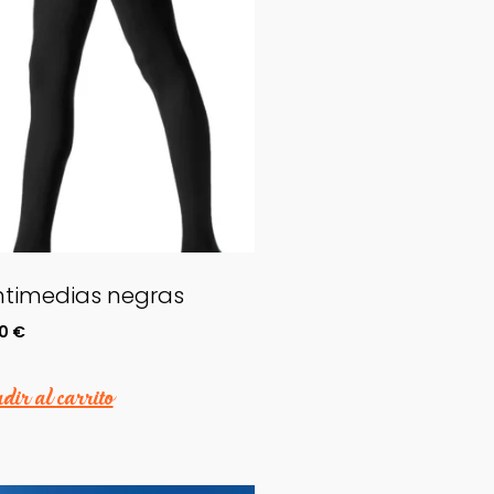
timedias negras
00
€
ir al carrito