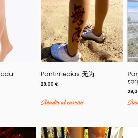
Moda
Pantimedias: 无为
Pan
ser
29,00
€
29,
Añadir al carrito
Añad