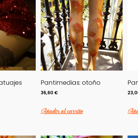
atuajes
Pantimedias: otoño
Pan
36,60
€
23,
Añadir al carrito
Añad