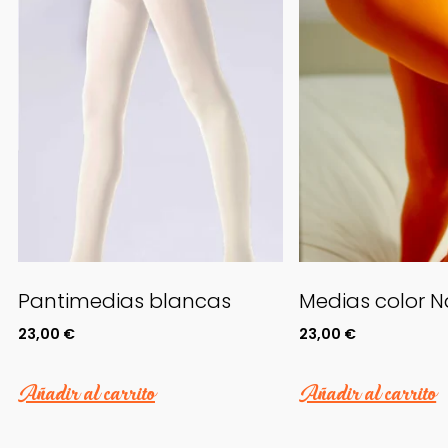
Pantimedias blancas
Medias color N
23,00
€
23,00
€
Añadir al carrito
Añadir al carrito