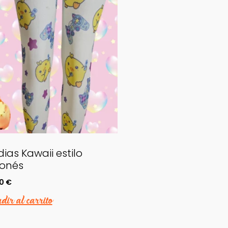
ias Kawaii estilo
onés
60
€
ir al carrito