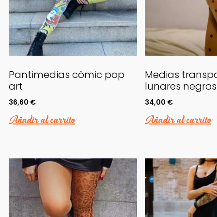
Pantimedias cómic pop
Medias transp
art
lunares negros
36,60
€
34,00
€
Añadir al carrito
Añadir al carrito