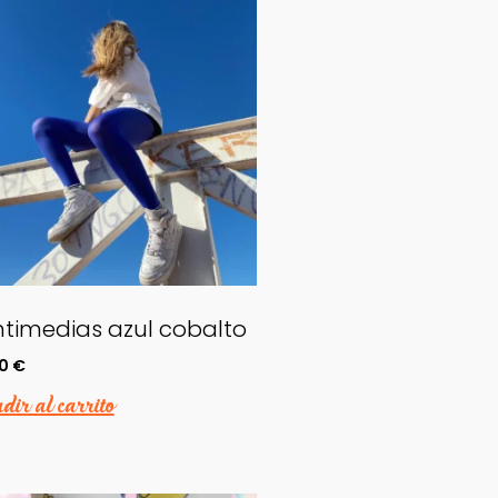
timedias azul cobalto
00
€
ir al carrito