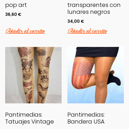
pop art
transparentes con
lunares negros
36,60
€
34,00
€
Añadir al carrito
Añadir al carrito
Necesarias
Estas
cookies no
son
opcionales.
Son
necesarias
para que
funcione la
web.
Pantimedias:
Pantimedias:
Tatuajes Vintage
Bandera USA