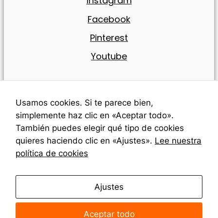
Instagram
Facebook
Pinterest
Youtube
Info
Usamos cookies. Si te parece bien,
simplemente haz clic en «Aceptar todo».
También puedes elegir qué tipo de cookies
Política de cookies
quieres haciendo clic en «Ajustes».
Lee nuestra
política de cookies
Aviso legal
Ajustes
Términos y condiciones
Política de privacidad
Aceptar todo